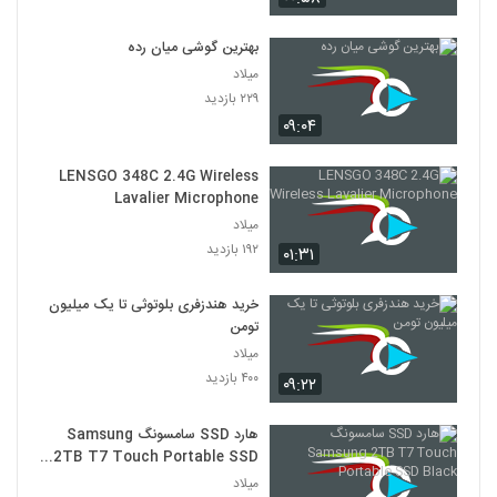
بهترین گوشی میان رده
میلاد
۲۲۹ بازدید
۰۹:۰۴
LENSGO 348C 2.4G Wireless
Lavalier Microphone
میلاد
۱۹۲ بازدید
۰۱:۳۱
خرید هندزفری بلوتوثی تا یک میلیون
تومن
میلاد
۴۰۰ بازدید
۰۹:۲۲
هارد SSD سامسونگ Samsung
2TB T7 Touch Portable SSD
Black
میلاد