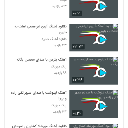
میلاد
آهنگ حال خوب از علی شکراللهی(پاپ)
۸۹۳ بازدید
۶۴۵ بازدید
349
۰۰:۲۱
آهنگ سپهر خلسه بنام بی خواب
دانلود آهنگ آرین ابراهیمی لعنت به
۱,۱۵۷ بازدید
بارون
350
دانلود آهنگ جدید
۳۳ بازدید
۰۳:۰۳
دانلود آهنگ جدید و زیبای داریوش شجاع با
نام درد عمیق
351
۳,۳۱۷ بازدید
آهنگ بترس با صدای محسن یگانه
ربک موزیک
دانلود آهنگ فرهاد سخایی معجزه عشق
۹۸ بازدید
۷۳۱ بازدید
352
۰۰:۳۶
آهنگ لیلوشت با صدای سپهر تقی زاده
دانلود آهنگ رضا همتی دلشکسته
و پروا
۱,۳۵۶ بازدید
353
ربک موزیک
۳۳ بازدید
۰۱:۳۰
دانلود آهنگ مهدی سروری کنارم بمون
(Mehdi Sarvari Kenaram Bemoun)
354
دانلود آهنگ مهرشاد کشاورزی تمومش
۵۰۴ بازدید