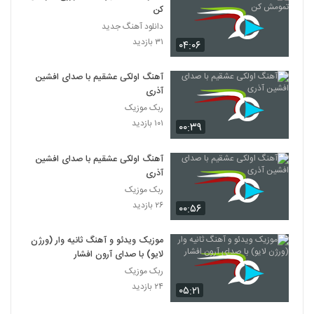
کن
امیرحسین کاملی آهنگ عزیزمه
دانلود آهنگ جدید
۴۷۳ بازدید
۳۱ بازدید
۰۴:۰۶
355
آهنگ اولکی عشقیم با صدای افشین
Mehdi Hashemi Naya Samtam
آذری
۳۹۵ بازدید
356
ربک موزیک
۱۰۱ بازدید
۰۰:۳۹
موزیک زیبای قصه عشق از حامد صفاپور
۵۵۲ بازدید
357
آهنگ اولکی عشقیم با صدای افشین
آذری
ربک موزیک
دانلود آهنگ یاسر ملک به من پشت کردی
۲۶ بازدید
۰۰:۵۶
۵۷۴ بازدید
358
موزیک ویدئو و آهنگ ثانیه وار (ورژن
دانلود آهنگ علی سفلی جذاب
لایو) با صدای آرون افشار
۶,۹۱۴ بازدید
359
ربک موزیک
۲۴ بازدید
۰۵:۲۱
دانلود آهنگ منه بی قرارو از امیرحسین