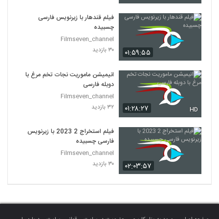
فیلم هندی (بازی خطرناک )
۱۹ بازدید
فیلم قندهار با زیرنویس فارسی
129
چسبیده
Filmseven_channel
فیلم هندی (اتفاق)
۳۰ بازدید
۰۱:۵۹:۵۵
۲۲ بازدید
130
انیمیشن ماموریت نجات تخم مرغ با
سریال (ایلجیما) قسمت نوزدهم
دوبله فارسی
۲۳ بازدید
Filmseven_channel
131
۳۲ بازدید
۰۱:۲۸:۲۷
HD
فیلم هندی ( گلوله آتش )
فیلم استخراج 2 2023 با زیرنویس
۲۱ بازدید
132
فارسی چسبیده
Filmseven_channel
فیلم هندی ( گرفتار )
۳۰ بازدید
۰۲:۰۳:۵۷
۱۶ بازدید
133