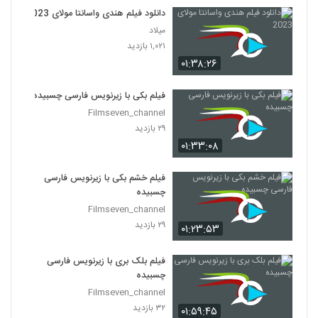
۱۵ بازدید
123
دانلود فیلم هندی واسانتا مولای 2023
میلاد
فیلم سینمایی ( سفید برفی و شکارچی 1 )
۱,۰۲۱ بازدید
۲۵ بازدید
۰۱:۳۸:۲۶
124
فیلم بکی با زیرنویس فارسی چسبیده
انیمیشن فارماگدون( بره ناقلا ) 2019
Filmseven_channel
۲۲ بازدید
125
۲۹ بازدید
۰۱:۳۳:۰۸
فیلم هندی ( نترس 3) 2019
۲۰ بازدید
فیلم خشم بکی با زیرنویس فارسی
126
چسبیده
Filmseven_channel
فیلم هندی (آسوران)
۲۹ بازدید
۰۱:۲۳:۵۳
۱۵ بازدید
127
فیلم بلک بری با زیرنویس فارسی
فیلم هندی (جنگجوی ستايش نشده)
چسبیده
۲۰ بازدید
Filmseven_channel
128
۳۲ بازدید
۰۱:۵۹:۴۵