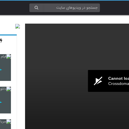
Cannot lo
Crossdomai