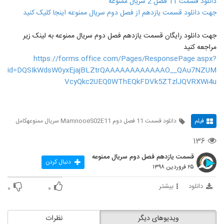
دانلود قسمت 11 فصل 2 سریال ممنوعه
جهت دانلود قسمت یازدهم از فصل دوم سریال ممنوعه اینجا کلیک کنید
جهت دانلود رایگان قسمت یازدهم فصل دوم سریال ممنوعه به لینک زیر
مراجعه کنید
https://forms.office.com/Pages/ResponsePage.aspx?
id=DQSIkWdsW0yxEjajBLZtrQAAAAAAAAAAAAO__QAu7NZUM
VcyQkc2UEQ0WThEQkFDVk5ZTzlJQVRXWi4u
فیلم
دانلود قسمت 11 فصل دوم MamnooeS02E11 سریال ممنوعهکامل
۱۳۶
قسمت یازدهم فصل دوم سریال ممنوعه
دنبال کردن
۲۵ فروردین ۱۳۹۸
دانلود
بیشتر
۰
۰
ویدیوهای دیگر
نظرات