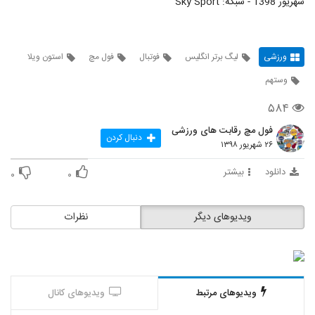
شهریور 1398 - شبکه: Sky Sport
ورزشی
لیگ برتر انگلیس
فوتبال
فول مچ
استون ویلا
وستهم
۵۸۴
فول مچ رقابت های ورزشی
دنبال کردن
۲۶ شهریور ۱۳۹۸
دانلود
بیشتر
۰
۰
ویدیوهای دیگر
نظرات
ویدیوهای مرتبط
ویدیوهای کانال