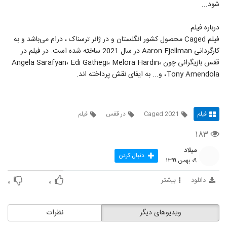
شود...
درباره فیلم
فیلم Caged محصول کشور انگلستان و در ژانر ترسناک ، درام می‌باشد و به
کارگردانی Aaron Fjellman در سال 2021 ساخته شده است. در فیلم در
قفس بازیگرانی چون Angela Sarafyan، Edi Gathegi، Melora Hardin،
Tony Amendola، و... به ایفای نقش پرداخته اند.
فیلم
Caged 2021
در قفس
فیلم
۱۸۳
میلاد
دنبال کردن
۰۹ بهمن ۱۳۹۹
دانلود
بیشتر
۰
۰
ویدیوهای دیگر
نظرات