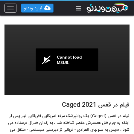
آپلود ویدیو
Toggle
vigation
Cannot load
M3U8:
فیلم در قفس Caged 2021
فیلم در قفس (Caged) یک روانپزشک مرفه آمریکایی آفریقایی تبار پس از
اینکه به جرم قتل همسرش مقصر شناخته شد ، به زندان فدرال فرستاده می
شود ، سپس به سلولهای انفرادی - قربانی نژادپرستی سیستمی - منتقل می