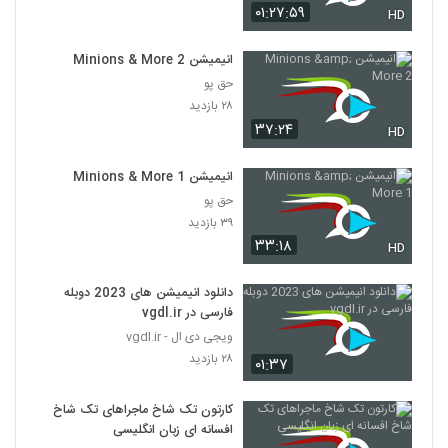
۰۱:۲۷:۵۹
HD
انیمیشن Minions & More 2
حق پو
۲۸ بازدید
۳۷:۲۴
HD
انیمیشن Minions & More 1
حق پو
۳۹ بازدید
۳۳:۱۸
HD
دانلود انیمیشن های 2023 دوبله
فارسی در vgdl.ir
ویجی دی ال - vgdl.ir
۲۸ بازدید
۰۱:۳۷
کارتون تک شاخ ماجراهای تک شاخ
افسانه ای زبان انگلیسی