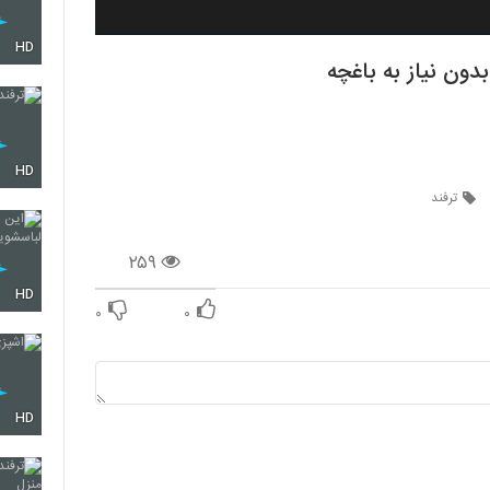
HD
دون نیاز به باغچه
HD
ترفند
۲۵۹
HD
۰
۰
HD