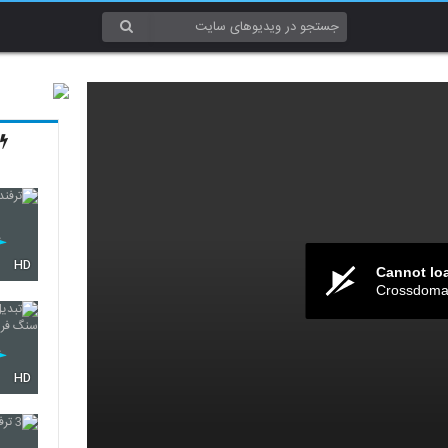
HD
Cannot lo
Crossdomai
HD