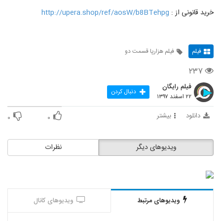
خرید قانونی از :
http://upera.shop/ref/aosW/b8BTehpg
فیلم
فیلم هزارپا قسمت دو
۲۳۷
فیلم رایگان
دنبال کردن
۲۲ اسفند ۱۳۹۷
دانلود
بیشتر
۰
۰
ویدیوهای دیگر
نظرات
ویدیوهای مرتبط
ویدیوهای کانال