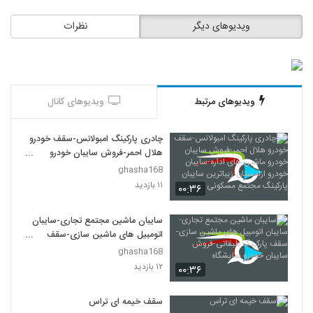
ویدیوهای دیگر
نظرات
ویدیوهای مرتبط
ویدیوهای کانال
چادری پارکینگ امبولانس-سقف خودرو
هلال احمر-فروش سایبان خودرو
ماشین های اداره-سایبان خودرو
ghasha168
ارامستان-زیباترین سایبان پارکینگ
۱۱ بازدید
۰۰:۳۶
مجتمع مسکونی
سایبان ماشین مجتمع تجاری-سایبان
اتومبیل های ماشین سازی-سقف
پارکینگ طبقاتی-فروش سایبان خودرو
ghasha168
نمایشگاه
۱۲ بازدید
۰۰:۳۶
سقف خیمه ای تراس