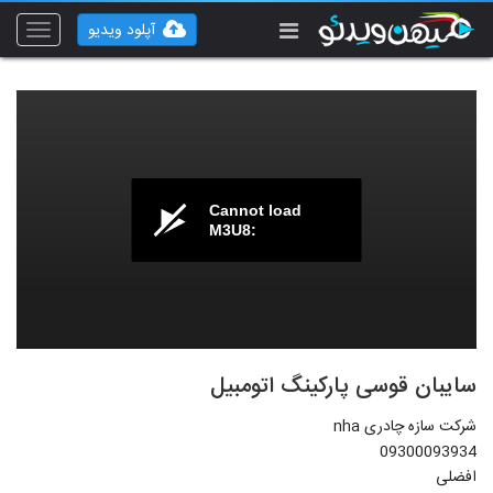
آپلود ویدیو
Toggle
vigation
Cannot load
M3U8:
سایبان قوسی پارکینگ اتومبیل
شرکت سازه چادری nha
09300093934
افضلی