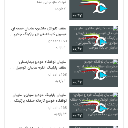
شرکت سازه چاری غشا
۲۱ بازدید
۰۰:۴۲
سقف کارواش ماشین-سایبان خیمه ای
اتومبیل کارخانه-فروش پارکینگ چادری-
سایبان خودرو سواری-سقف پایانه
ghasha168
تاکسیرانی-سایبان جایگاه سوخت
۱۱ بازدید
۰۰:۴۲
سایبان توقفگاه خودرو بیمارستان-
سقف پارکینگ اداره-سایبان اتومبیل
کارخانه - زیباترین سقف خیمه ای
ghasha168
۱۱ بازدید
۰۰:۴۲
سایبان پارکینگ خودرو سواری-سایبان
توقفگاه خودرو کارخانه-سقف پارکینگ
شهرداری-سایبان پارکینگ نمایشگاه
ghasha168
ماشین-فروش سایبان اتومبیل مجتمع
۱۳ بازدید
۰۰:۴۲
تجاری