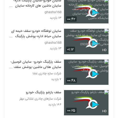
سایبان خودرو-سایبان پارکینگ اداره-
سایبان ماشین های کارخانه-سایبان
کششی کارواش-سقف چادری جایگاه
ghasha168
سوخت-سایبان نمایشگاه ماشین
۱۳ بازدید
۰۰:۴۲
سایبان توقفگاه خودرو-سقف خیمه ای
سایبان حیاط اداره-پوشش پارکینگ
ماشین-حقانی09380039391
ghasha168
۱۳ بازدید
۰۱:۱۲
HD
سقف پارکینگ خودرو- سایبان اتومبیل-
سایبان هلالی ماشین-پوشش سقف
پارکینگ
شرکت سازه چادری غشا
۷ بازدید
۰۰:۴۸
سقف بازشو پارکینگ خودرو
شرکت سازهای چادری غشائی مهلر
۱۸۶ بازدید
۰۰:۲۵
HD