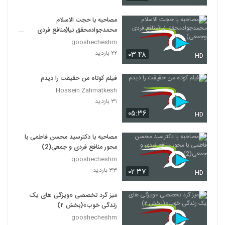
مصاحبه با حجت الاسلام
محمدجوادمحقق نیا(منافع فردی
وجمعی)
gooshecheshm
۲۲ بازدید
۰۳:۴۸
HD
فیلم کوتاه من حقیقت را دیدم
Hossein Zahmatkesh
۳۱ بازدید
۰۵:۳۶
HD
مصاحبه با دکترسید محسن فاطمی با
محور منافع فردی و جمعی(2)
gooshecheshm
۳۳ بازدید
۰۲:۳۷
HD
میز گرد تخصصی «ویژگی های یک
زندگی خوب»(بخش ۲)
gooshecheshm