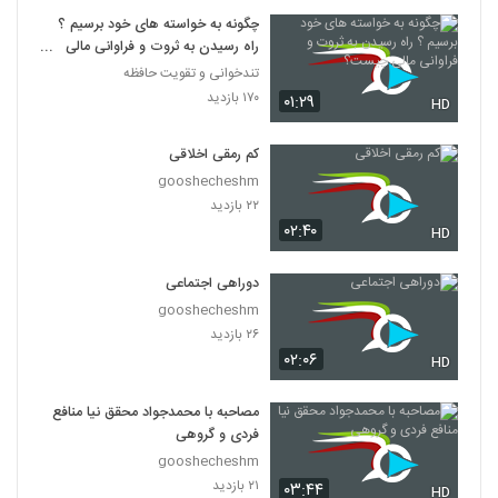
چگونه به خواسته های خود برسیم ؟
راه رسیدن به ثروت و فراوانی مالی
چیست؟
تندخوانی و تقویت حافظه
۱۷۰ بازدید
۰۱:۲۹
HD
کم رمقی اخلاقی
gooshecheshm
۲۲ بازدید
۰۲:۴۰
HD
دوراهی اجتماعی
gooshecheshm
۲۶ بازدید
۰۲:۰۶
HD
مصاحبه با محمدجواد محقق نیا منافع
فردی و گروهی
gooshecheshm
۲۱ بازدید
۰۳:۴۴
HD