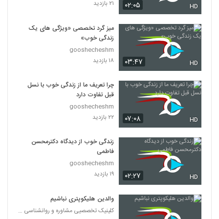
۲۱ بازدید
۰۲:۰۵
HD
میز گرد تخصصی «ویژگی های یک
زندگی خوب»
gooshecheshm
۱۸ بازدید
۰۳:۴۷
HD
چرا تعریف ما از زندگی خوب با نسل
قبل تفاوت دارد
gooshecheshm
۲۲ بازدید
۰۷:۰۸
HD
زندگی خوب از دیدگاه دکترمحسن
فاطمی
gooshecheshm
۱۹ بازدید
۰۲:۲۷
HD
والدین هلیکوپتری نباشیم
کلینیک تخصصیی مشاوره و روانشناسی خانواده ایرانی