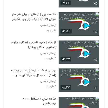
۱۳:۲۸
HD
خلاصه بازی | آرسنال در برابر منچستر
سیتی (2-1) | لیگ برتر زنان انگلیس
آرسنال فارسی
۱۰ بازدید
۰۳:۵۶
HD
گل ماه | فورد، نلسون، اودگارد، مانوم،
بنجامین، ساکا و بیشتر!
آرسنال فارسی
۱۴ بازدید
۰۳:۲۷
HD
دوربین نیمکت | آرسنال - لیدز یونایتد
(4-1) | همه گل ها، واکنش ها و ...
آرسنال فارسی
۴ بازدید
۰۸:۲۷
HD
خلاصه بازی ؛ استقلال ۰ - ۰
پرسپولیس