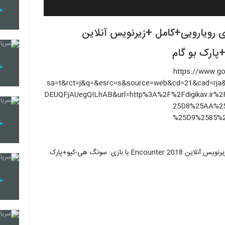
ی رویارویی+کامل +زیرنویس آنلاین
یک کنید](https://www.google.com/url?
sa=t&rct=j&q=&esrc=s&source=web&cd=21&cad=r
DEUQFjAUegQILhAB&url=http%3A%2F%2Fdigikav.i
25D8%25AA%2
%25D9%2585%
دانلود قسمت شانزدهم ( آخر ) سریال کره ای رویارویی+کامل +زیرنویس آنلاین Encounter 2018 با بازی: سونگ هی-کیو+پارک