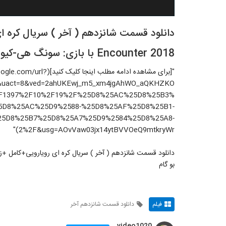
دانلود قسمت شانزدهم ( آخر ) سریال کره ا
Encounter 2018 با بازی: سونگ هی-کیو+پارک بو گام
"[برای مشاهده ادامه مطلب اینجا کل
ja&uact=8&ved=2ahUKEwj_m5_xm4jgAhWO_aQKHZKO
r%2F1397%2F10%2F19%2F%25D8%25AC%25D8%25B3%
5D8%25AC%25D9%2588-%25D8%25AF%25D8%25B1-
25D8%25B7%25D8%25A7%25D9%2584%25D8%25A8-
2%2F&usg=AOvVaw03jx14ytBVVOeQ9mtkryWr)"
بو گام
فیلم
دانلود قسمت شانزدهم آخر
video1020