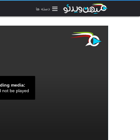
دسته ها
ading media:
d not be played