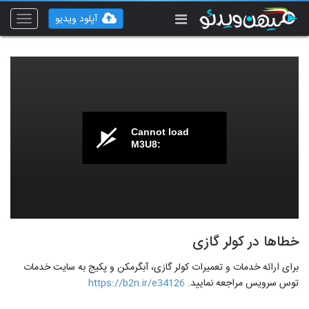
آپلود ویدیو
Toggle
vigation
Cannot load
M3U8:
خطاها در کولر گازی
برای ارائه خدمات و تعمیرات کولر گازی، آبگرمکن و پکیج به سایت خدمات
توس سرویس مراجعه نمایید.
https://b2n.ir/e34126