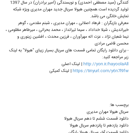
کنندگی (سید مصطفی احمدی) و نویسندگی (امیر برادران) در سال 1397
تولید گردیده است.همچنین هیولا سریال جدید مهران مدیری ویژه شبکه
نمایش خانگی می باشد.
معرفی بازیگران : فرهاد اصلانی ، مهران مدیری ، شبنم مقدمی ، گوهر
خیراندیش ، شیلا خداداد ، سیما تیرانداز ، محمد بحرانی ، میرطاهر مظلومی ،
نیما شعبان نژاد ، عزت اله مهرآوران ، فرزین محدث ، افشین زینوری و
محسن قاضی مرادی
- برای دانلود رایگان تمامی قسمت های سریال بسیار زیبای "هیولا" به لینک
زیر مراجعه کنید:
http://yon.ir/hayoolaAll
| لینک اصلی
https://tinyurl.com/y6n7l9fw
| لینک کمیکی
برچسب ها:
سریال هیولا مهران مدیری
دانلود قسمت ششم تا دهم سریال هیولا
دانلود یازدهم تا پانزدهم سریال هیولا
دانلود قسمت آخر سریال هیولا رایگان