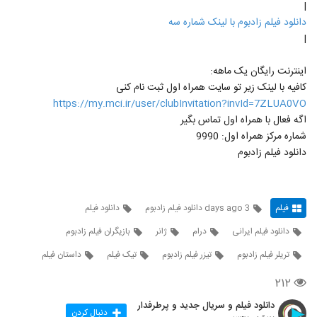
|
دانلود فیلم زادبوم با لینک شماره سه
|
اینترنت رایگان یک ماهه:
کافیه با لینک زیر تو سایت همراه اول ثبت نام کنی
https://my.mci.ir/user/clubInvitation?invId=7ZLUA0VO
اگه فعال با همراه اول تماس بگیر
شماره مرکز همراه اول: 9990
دانلود فیلم زادبوم
فیلم
3 days ago دانلود فیلم زادبوم
دانلود فیلم
دانلود فیلم ایرانی
درام
ژانر
بازیگران فیلم زادبوم
تریلر فیلم زادبوم
تیزر فیلم زادبوم
تیک فیلم
داستان فیلم
۲۱۲
دانلود فیلم و سریال جدید و پرطرفدار
دنبال کردن