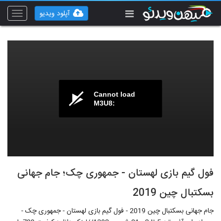
آپلود ویدیو
Toggle
vigation
Cannot load
M3U8:
فول گیم بازی لهستان - جمهوری چک؛ جام جهانی
بسکتبال چین 2019
جام جهانی بسکتبال چین 2019 - فول گیم بازی لهستان - جمهوری چک -