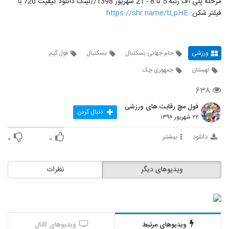
مرحله پلی آف رتبه 5 تا 8 - 21 شهریور 1398//لینک دانلود کیفیت 720 با
فیلتر شکن:
https://shr.name/tLpHE
ورزشی
جام جهانی بسکتبال
بسکتبال
فول گیم
لهستان
جمهوری چک
۶۳۸
فول مچ رقابت های ورزشی
دنبال کردن
۲۲ شهریور ۱۳۹۸
دانلود
بیشتر
۰
۰
ویدیوهای دیگر
نظرات
ویدیوهای مرتبط
ویدیوهای کانال