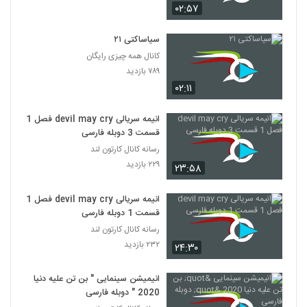
انیمیشن‌ باب اسفنجی شلوار مکعبی فصل ۵
۰۲:۵۷
قسمت 19
88
۳,۳۲۴ بازدید
سیاساکتی ۲۱
کانال همه چیزی رایگان
انیمیشن‌ باب اسفنجی شلوار مکعبی فصل ۵
۷۸۹ بازدید
قسمت 20 پایانی
89
۱,۳۲۷ بازدید
۰۲:۱۱
دانلود باب اسفنجی: هیولای دریا دوبله فارسی
انیمه سریالی devil may cry فصل 1
SpongeBob: Sea Monster
قسمت 3 دوبله فارسی
90
۴۲۴ بازدید
رسانه کانال کارتون لند
۲۲۹ بازدید
۲۳:۵۸
دانلود انیمیشن باب اسفنجی: باب پاکیزه با
دوبله فارسی SpongeBob: Clean Bob
91
۴۷۲ بازدید
انیمه سریالی devil may cry فصل 1
قسمت 1 دوبله فارسی
دانلود رایگان انیمیشن کوتاه زمانی برای بلوط
رسانه کانال کارتون لند
نیست No Time For Nuts 2006 BluRay
92
۲۳۲ بازدید
۲۴:۳۰
۲۴۵ بازدید
دانلود رایگان دوبله فارسی انیمیشن قهرمانی به
انیمیشن سینمایی " بن تن علیه دنیا
نام کوآلا The Outback 2012 BluRay
2020 " دوبله فارسی
93
۲۷۲ بازدید