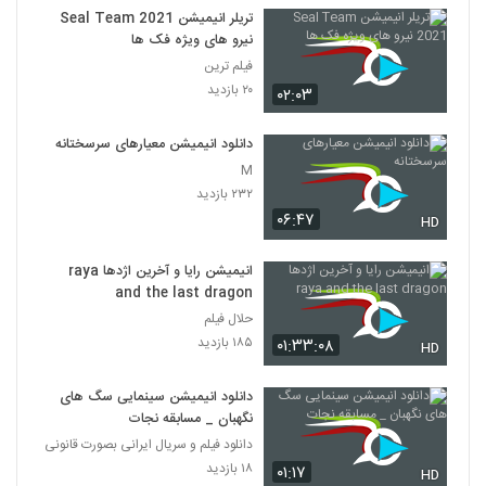
تریلر انیمیشن Seal Team 2021
نیرو های ویژه فک ها
فیلم ترین
۲۰ بازدید
۰۲:۰۳
دانلود انیمیشن معیارهای سرسختانه
M
۲۳۲ بازدید
۰۶:۴۷
HD
انیمیشن رایا و آخرین اژدها raya
and the last dragon
حلال فیلم
۱۸۵ بازدید
۰۱:۳۳:۰۸
HD
دانلود انیمیشن سینمایی سگ های
نگهبان _ مسابقه نجات
دانلود فیلم و سریال ایرانی بصورت قانونی
۱۸ بازدید
۰۱:۱۷
HD