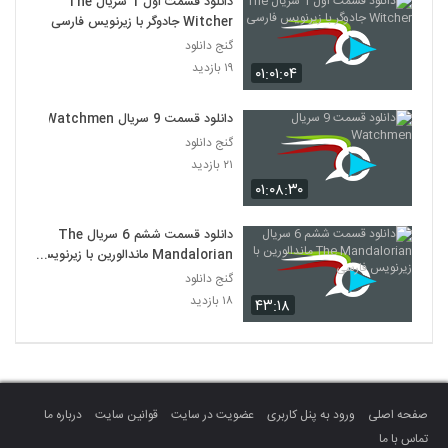
دانلود قسمت اول 1 سریال The
Witcher جادوگر با زیرنویس فارسی
گنج دانلود
۱۹ بازدید
۰۱:۰۱:۰۴
دانلود قسمت 9 سریال Watchmen
گنج دانلود
۲۱ بازدید
۰۱:۰۸:۳۰
دانلود قسمت ششم 6 سریال The
Mandalorian ماندالورین با زیرنویس
فارسی
گنج دانلود
۱۸ بازدید
۴۳:۱۸
صفحه اصلی
ورود به پنل کاربری
عضویت در سایت
قوانین سایت
درباره ما
تماس با ما