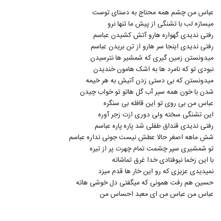
عباس من چشم همه محتاج به دستای توست
میسازه لب با تشنگی از پیش ما تنها نرو
رفتی ندیدی گهواره هارو آتش کشیدن عباسم
رفتی ندیدی اینجا سر هارو از تن بریدن عباسم
میدونستن زمین گیری که شمشیر ها نترسیدن
نبودی تو که نامرد ها به اشک هامون خندیدن
میدونستن که بی دستی زدن آتیش به هر خیمه
شدن با خون همه سیر آب گل هاتو تو خواب چیدن
عباس من بی روی تو این قافله بی سنگره
این تشنگی سخته ولی دوری ازت زجر آوره
رفتی ندیدی قنداق طفلی شد پاره پاره عباسم
شش ماهه اصغر حالا عطش نیست جونی نداره عباسم
تو شمشیری سپر چشمت تمام چهرت پر از تیره
با این زخما نیوفتادی خدا غرق تماشاته
نمیدیدی عزیزی که رو این خار ها قدم میزد
حسین هم رفت همونی که میگفتی دل خوشی هاته
عباس من عباس من ای معبد احساس من