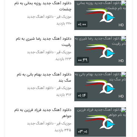
دانلود آهنگ جدید روزبه بمانی به نام
چشمات
موزیک زیبای تموم شدم از حجت درولی
موزیک قیر - دانلود آهنگ جدبد
۱,۹۵۳ بازدید
69
۲۷۰ بازدید
۰۱:۰۰
HD
آهنگ مهرداد عجمی بنام خیالی نیست
دانلود آهنگ جدید رضا شیری به نام
۱,۰۷۸ بازدید
رقیبت
70
موزیک قیر - دانلود آهنگ جدبد
۲۲۳ بازدید
۰۰:۴۹
HD
دانلود آهنگ سیاوش پالاهنگ عاشق تو
۱,۵۰۰ بازدید
71
دانلود آهنگ جدید بهنام بانی به نام
سگ بند
دانلود آهنگ مصطفی تفتیش شاه دوماد
موزیک قیر - دانلود آهنگ جدبد
(Mostafa Taftish Shah Doomad)
72
۳۱۲ بازدید
۰۱:۱۴
HD
۲,۳۳۰ بازدید
دانلود آهنگ حالم خرابه از کیان درویش به
دانلود آهنگ جدید فرزاد فرزین به نام
همراه متن ترانه
جواهر
73
۵,۵۰۰ بازدید
موزیک قیر - دانلود آهنگ جدبد
۳۴۵ بازدید
۰۳:۰۱
آهنگ سعید آسایش بنام نیمه گمشده