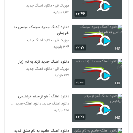
۱,۲۳۸ بازدید
57
موزیک قیر - دانلود آهنگ جدبد
۱,۱۱۴ بازدید
۰۰:۴۶
موزیک زیبای یار یار از علی بهراد
۱,۴۸۱ بازدید
دانلود آهنگ جدید سیامک عباسی به
58
نام زمان
موزیک قیر - دانلود آهنگ جدبد
حمید اصغری آهنگ جوابه
۳۲۴ بازدید
۰۲:۱۷
HD
۶۸۲ بازدید
59
دانلود آهنگ جدید آژند به نام ژیار
دانلود آهنگ سهیل رحمانی یه چی بگم
موزیک قیر - دانلود آهنگ جدبد
(Soheil Rahmani Ye Chi Begam)
60
۲۸۷ بازدید
۳,۵۹۳ بازدید
۰۱:۰۰
HD
Saman Jalili Khoshbakhti
دانلود اهنگ آهو از میثم ابراهیمی
۱,۱۸۳ بازدید
61
دانلود آهنگ جدید، دانلود اهنگ جدید ایرانی
۴۶۸ بازدید
امیرحسین افتخاری آهنگ حال پریشون
۰۰:۲۰
HD
۱,۲۳۹ بازدید
62
دانلود آهنگ حامیم به نام عشق قدیمی