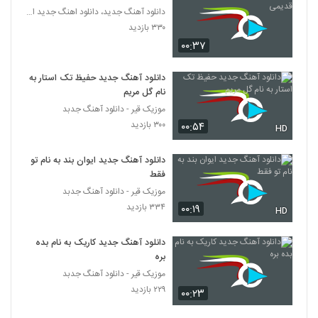
عمران طاهری آهنگ کیفم کوکه
دانلود آهنگ جدید، دانلود اهنگ جدید ایرانی
۹۲۹ بازدید
۳۳۰ بازدید
63
۰۰:۳۷
دانلود آهنگ سهیل جامی ولگرد (Soheil
Jami Velgard)
دانلود آهنگ جدید حفیظ تک استار به
64
نام گل مریم
۶۷۵ بازدید
موزیک قیر - دانلود آهنگ جدبد
Vahid Nasertorabi Az Daste To Ey
۳۰۰ بازدید
۰۰:۵۴
HD
Yar
65
۶۵۶ بازدید
دانلود آهنگ جدید ایوان بند به نام تو
فقط
مهدی ماهان آهنگ جون منی
موزیک قیر - دانلود آهنگ جدبد
۱,۲۸۷ بازدید
66
۳۳۴ بازدید
۰۰:۱۹
HD
دانلود آهنگ جدید و زیبای مازیار فلاحی با نام
دانلود آهنگ جدید کاریک به نام بده
بگو برو
67
بره
۱,۲۶۵ بازدید
موزیک قیر - دانلود آهنگ جدبد
۲۲۹ بازدید
صالح رضایی آهنگ عشق دو روزه
۰۰:۲۳
۸۰۴ بازدید
68