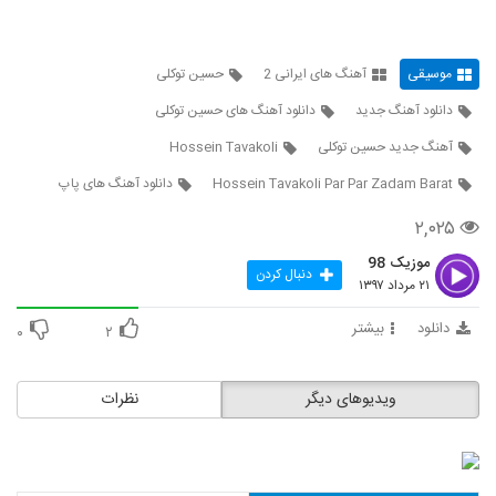
Derayan Toro Mikham
۶۵۰ بازدید
46
موسیقی
آهنگ های ایرانی 2
حسین توکلی
آهنگ مهدی غریب بنام حالا حالا
دانلود آهنگ جدید
دانلود آهنگ های حسین توکلی
۹۴۰ بازدید
47
آهنگ جدید حسین توکلی
Hossein Tavakoli
Hossein Tavakoli Par Par Zadam Barat
دانلود آهنگ های پاپ
دانلود آهنگ وصال امیری تقدیر
۱,۷۱۵ بازدید
48
۲,۰۲۵
موزیک 98
دانلود آهنگ سیامک عباسی من دیوانه نیستم
دنبال کردن
۲۱ مرداد ۱۳۹۷
۸۲۸ بازدید
49
دانلود
بیشتر
۰
۲
دانلود آهنگ اپیکور باند ژیگولا (EpiCure
Band Jigoola)
50
ویدیوهای دیگر
نظرات
۱,۹۶۳ بازدید
آهنگ ایمان عبدالله خانی بنام بعد تو
۹۶۰ بازدید
51