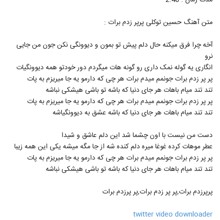
مدت زمان : 2:40
40
۹۹۲ بازدید
متن آهنگ حسین توکلی پرپر زدم برات :
alireza ghorbani Eshgh Asan
Nadarad
آخه چرا فرق میکنه حال دلم پیش تو بمون و دیوونگی نکن جون من جایی
41
۶۶۶ بازدید
نرو
انگاری یه گوله نمک داری رو گونه هات میگردم دور خودتو همه دیوونگیات
آصف آریا آهنگ چه عجب (رمیکس)
پر پر زدم برات جونمم میدم برات هر چی که دارمو یه جا میریزم به پات
۱,۴۳۸ بازدید
42
تند تند میام باهات هر جای دنیا که باشه تو باشی هیشکی نباشه
پر پر زدم برات جونمم میدم برات هر چی که دارمو یه جا میریزم به پات
دانلود آهنگ جدید و زیبای امیر عباس گلاب با
تند تند میام باهات هر جای دنیا که باشه عشق به دیوونگیاشه
نام کودکانه
43
۸۷۶ بازدید
دست من نیست با اون چشما شد این دلم عاشق و شیدا
عطر موهات کرده غوغا میره دلم کنده شه از جا مگه میشه یکی این همه زیبا
موزیک زیبای مستم کن از بابک ارجمند
پر پر زدم برات جونمم میدم برات هر چی که دارمو یه جا میریزم به پات
۱,۱۶۵ بازدید
44
تند تند میام باهات هر جای دنیا که باشه تو باشی هیشکی نباشه
سجاد حاتمی آهنگ عزیزترینی
پرپرزدم برات,پر پر زدم برات,پر پرزدم برات
۹۳۷ بازدید
45
twitter video downloader