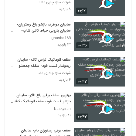
.مسلمی09380039293
شرکت سازه چاری غشا
۸ بازدید
۰۰:۱۲
سایبان دوطرف بازشو باغ رستوران-
سایبان بازویی حیاط کافی شاپ-
سایبان دوبازویی رستوران-حقانی
ghasha168
09380039391-سایبان بازویی
۱۳ بازدید
۰۰:۳۶
HD
روفگاردن
سقف اتوماتیک تراس کافه- سایبان
ریموتدار فست فود- سقف جمعشو
کافی شاپ- سایبان سانروفی سالن
شرکت سازه چادری غشا
غذاخوری
۴ بازدید
۰۰:۴۲
بهترین سقف برقی باغ تالار- سایبان
بازشو فست فود-سقف اتوماتیک کافه
رستوران-سایبان کنترلی روفگاردن
baskyiran
۸۱ بازدید
۰۰:۴۲
سقف برقی رستوران بام- سایبان