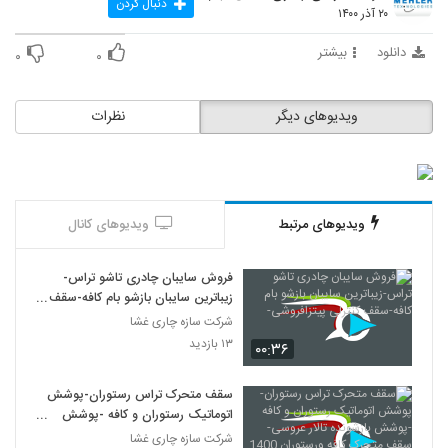
دنبال کردن
۲۰ آذر ۱۴۰۰
دانلود
بیشتر
۰
۰
ویدیوهای دیگر
نظرات
ویدیوهای مرتبط
ویدیوهای کانال
فروش سایبان چادری تاشو تراس-
زیباترین سایبان بازشو بام کافه-سقف
کنترلی پیتزافروشی-
شرکت سازه چاری غشا
۱۳ بازدید
۰۰:۳۶
سقف متحرک تراس رستوران-پوشش
اتوماتیک رستوران و کافه -پوشش
بازشونده تالار عروسی-سقف متحرک
شرکت سازه چاری غشا