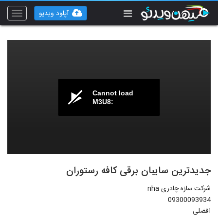
آپلود ویدیو
Toggle
vigation
Cannot load
M3U8:
جدیدترین سایبان برقی کافه رستوران
شرکت سازه چادری nha
09300093934
افضلی