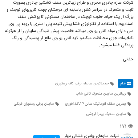
شرکت سازه چادری مجری و طراح زیباترین سقف کششی چادری بصورت
ثابت و متحرک در سراسر کشور باسابقه ای درخشان جهت کاربریهای کوچک و
بزرگ از یک حیاط خلوت کوچک در ساختمان مسکونی تا پوشش سقف
استادیوم با استفاده از تکنولوژی غشا پیش تنیده پلی استری با رویه پی وی
سی دارای مواد انتی یو وی میباشد.خاصیت پیش تنیدگی سایبان را از هرگونه
ناملایمات جوی محافظت میکندو لایه انتی یو وی مانع از پوسیدگی و رنگ
پریدگی غشا میشود.
حقانی
فیلم
جدیدترین سایبان برقی کافه رستوران
زیباترین سایبان متحرک کافی شاپ
بهترین سقف اتوماتیک سالن VIPغذاخوری
سایبان برقی رستوران فرنگی
سایبان متحرک پیتزا فروشی
۱۷۱
شرکت سازهای چادری غشائی مهلر