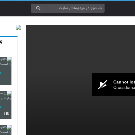
Cannot lo
Crossdomai
HD