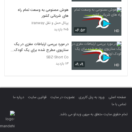
هوش مصنوعی به وسعت تمام راه
های شریانی کشور
پرتال حمل و نقل iranway
۲۰۵ بازدید
۰۶:۵۲
HD
در مورد بررسی ارتباطات مغزی در یک
سناریوی مطرح شده برای یک کودک
اوتیسمی
SBZ-Short Co
۱۳ بازدید
۰۹:۰۹
HD
صفحه اصلی
ورود به پنل کاربری
عضویت در سایت
قوانین سایت
درباره ما
تماس با ما
تمام حقوق سایت متعلق به میهن ویدئو می باشد.