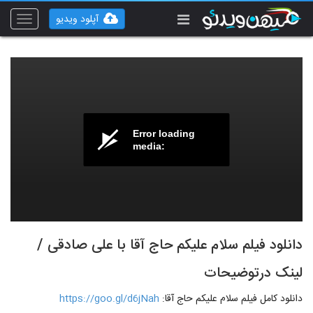
آپلود ویدیو
Toggle
vigation
Error loading
media:
دانلود فیلم سلام علیکم حاج آقا با علی صادقی /
لینک درتوضیحات
دانلود کامل فیلم سلام علیکم حاج آقا:
https://goo.gl/d6jNah