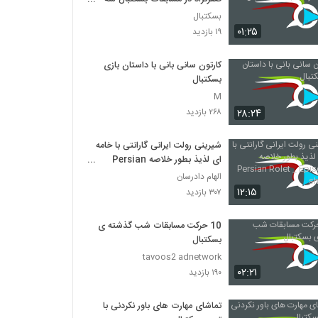
نفره
بسکتبال
۰۱:۲۵
۱۹ بازدید
کارتون سانی بانی با داستان بازی
بسکتبال
M
۲۸:۲۴
۲۶۸ بازدید
شیرینی رولت ایرانی گارانتی با خامه
ای لذیذ بطور خلاصه Persian
Rolet _ Episode 38 short cut
الهام دادرسان
۱۲:۱۵
۳۰۷ بازدید
10 حرکت مسابقات شب گذشته ی
بسکتبال
tavoos2 adnetwork
۰۲:۲۱
۱۹۰ بازدید
تماشای مهارت های باور نکردنی با