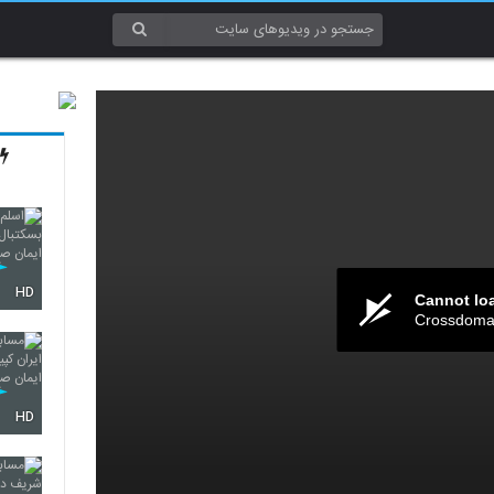
HD
Cannot lo
Crossdomai
HD