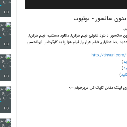
HD
بدون سانسور - یوتیوب
وب
4K Ult, دانلود فیلم هزارپا بدون سانسور, دانلود قانونی فیلم هزارپا, دانلود مستقیم فیلم هزارپا,
م جدید رضا عطاران, فیلم هزار پا, فیلم هزارپا به کارگردانی ابوالحسن
HD
http://tinyurl.com
)
)
)
HD
ی لینک مقابل کلیک کن عزیزجونم -->
HD