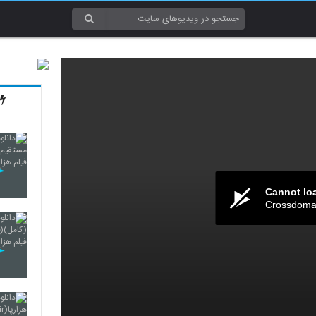
Cannot lo
Crossdomai