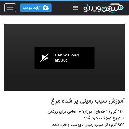
آپلود ویدیو
Toggle
vigation
Cannot load
M3U8:
آموزش سیب زمینی پر شده مرغ
100 گرم (1 فنجان) موزارلا + اضافی برای روکش
1 هویج کوچک ، خرد شده
800 گرم (8) سیب زمینی ، پوست و خرد شده