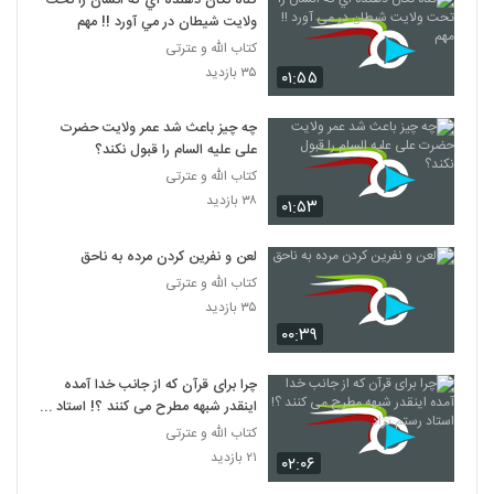
گناه تکان دهنده اي که انسان را تحت
ولايت شيطان در مي آورد !! مهم
کتاب الله و عترتی
۳۵ بازدید
۰۱:۵۵
چه چیز باعث شد عمر ولایت حضرت
علی علیه السام را قبول نکند؟
کتاب الله و عترتی
۳۸ بازدید
۰۱:۵۳
لعن و نفرين کردن مرده به ناحق
کتاب الله و عترتی
۳۵ بازدید
۰۰:۳۹
چرا برای قرآن که از جانب خدا آمده
اینقدر شبهه مطرح می کنند ؟! استاد
رستم نژاد
کتاب الله و عترتی
۲۱ بازدید
۰۲:۰۶