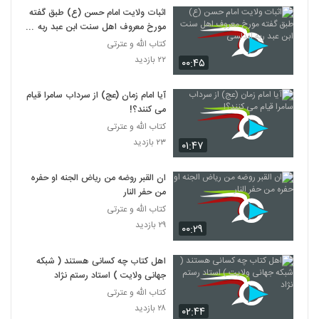
اثبات ولایت امام حسن (ع) طبق گفته
مورخ معروف اهل سنت ابن عبد ربه
اندلسی
کتاب الله و عترتی
۲۲ بازدید
۰۰:۴۵
آیا امام زمان (عج) از سرداب سامرا قیام
می کنند؟!
کتاب الله و عترتی
۲۳ بازدید
۰۱:۴۷
ان القبر روضه من ریاض الجنه او حفره
من حفر النار
کتاب الله و عترتی
۲۹ بازدید
۰۰:۲۹
اهل کتاب چه کسانی هستند ( شبکه
جهانی ولایت ) استاد رستم نژاد
کتاب الله و عترتی
۲۸ بازدید
۰۲:۴۴