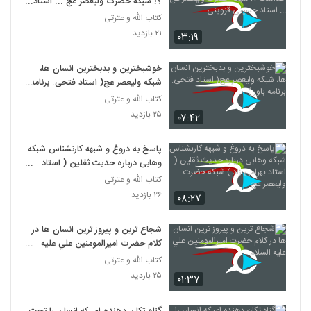
؟! شبکه حضرت ولیعصر عج ... استاد
حسینی قزوینی
کتاب الله و عترتی
۲۱ بازدید
۰۳:۱۹
خوشبخترین و بدبخترین انسان ها،
شبکه ولیعصر عج( استاد فتحی. برنامه
باور )
کتاب الله و عترتی
۲۵ بازدید
۰۷:۴۲
پاسخ به دروغ و شبهه کارنشناس شبکه
وهابی درباره حدیث ثقلین ( استاد
بهرامی زاد ) شبکه حضرت ولیعصر عج
کتاب الله و عترتی
۲۶ بازدید
۰۸:۲۷
شجاع ترين و پيروز ترين انسان ها در
کلام حضرت اميرالمومنين علي عليه
السلام
کتاب الله و عترتی
۲۵ بازدید
۰۱:۳۷