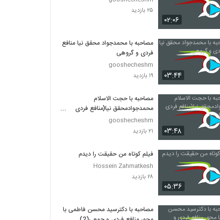
۲۵ بازدید
۰۲:۰۶
مصاحبه با محمدجواد محقق نیا منافع
فردی و گروهی
gooshecheshm
۰۳:۴۴
۱۹ بازدید
مصاحبه با حجت الاسلام
محمدجوادمحقق نیا(منافع فردی
وجمعی)
gooshecheshm
۰۳:۴۸
۲۱ بازدید
فیلم کوتاه من حقیقت را دیدم
Hossein Zahmatkesh
۲۸ بازدید
۰۵:۳۶
مصاحبه با دکترسید محسن فاطمی با
محور منافع فردی و جمعی(2)