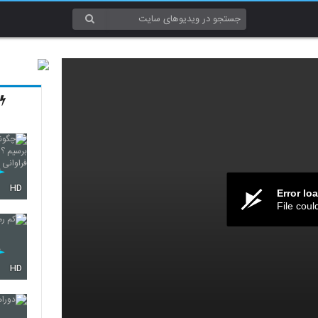
HD
Error lo
File coul
HD