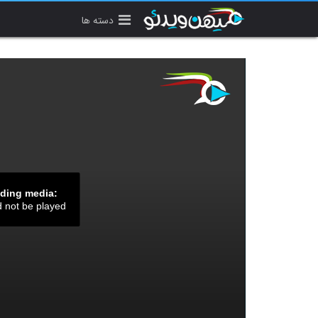
دسته ها
ading media:
d not be played