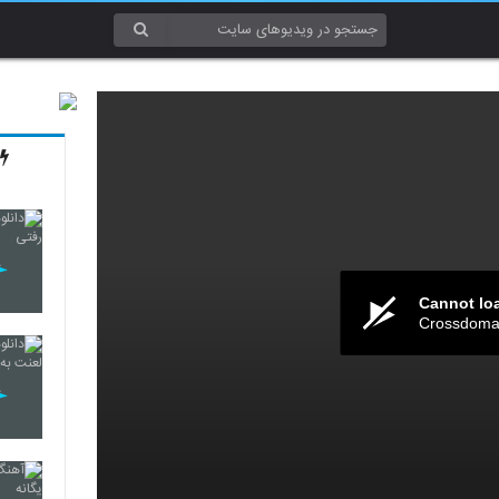
Cannot lo
Crossdomai