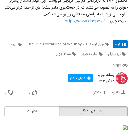
محصول ۲۰۱۹ به کارگردانی مارتین کریچی می‌باشد. این فیلم داستان پسری
جوان را به تصویر می‌کشد که در جستجوی مادر بیگانه‌اش از خانه فرار می‌کند
، او خیلی زود با ماجراهای مختلفی روبرو می‌شد که…
سایت چوپز |
http://www.chopez.ir
فیلم
تریلر فیلم The True Adventures of Wolfboy 2019
تریلر
تریلر فیلم
سایت چوپز
رسانه چوپز
۲۹۳
رسانه چوپز
دنبال کردن
۰۶ آذر ۱۳۹۹
دانلود
بیشتر
۰
۰
ویدیوهای دیگر
نظرات