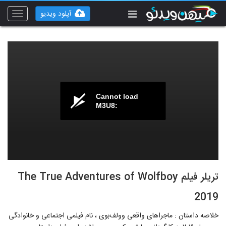
آپلود ویدیو
Toggle
vigation
Cannot load
M3U8:
تریلر فیلم The True Adventures of Wolfboy
2019
خلاصه داستان : ماجراهای واقعی وولف‌بوی ، نام فیلمی اجتماعی و خانوادگی