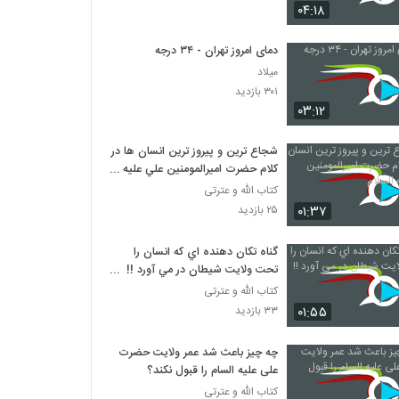
مهمترین مستند سیاسی ایران | پرزیدنت آکتور
۰۴:۱۸
سینما
۱۸۹ بازدید
دمای امروز تهران - ۳۴ درجه
میلاد
25 فروردین 98 آخرین مهلت ثبت نام برای
تحصیل در حوزه های علمیه
۳۰۱ بازدید
۲۱۶ بازدید
۰۳:۱۲
امت ما یک کتاب دارد
شجاع ترين و پيروز ترين انسان ها در
۲۲۲ بازدید
کلام حضرت اميرالمومنين علي عليه
السلام
کتاب الله و عترتی
۰۱:۳۷
۲۵ بازدید
مسابقات بین المللی قرآن تهران چه رویدادی
است ؟
گناه تکان دهنده اي که انسان را
۱۷۱ بازدید
تحت ولايت شيطان در مي آورد !!
مهم
کتاب الله و عترتی
دعوت به تحصیل در مدرسه علمیه
۰۱:۵۵
۳۳ بازدید
۲۶۳ بازدید
چه چیز باعث شد عمر ولایت حضرت
درباره احیای شب نیمه شعبان از زبان استاد
علی علیه السام را قبول نکند؟
رائفی پور
کتاب الله و عترتی
۱۸۸ بازدید