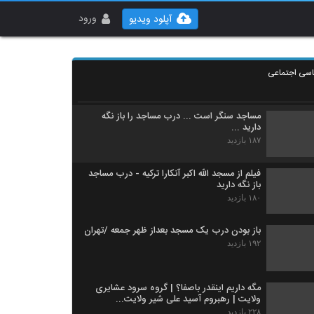
اگر سهمتو از پولی که خرج سوریه و عراق میشه
بهت بدن!!
ورود
آپلود ویدیو
۱۷۳ بازدید
چرا درب مساجد بسته است ؟ [فیلم مسجدی در
تهران که باز نیست]
اسی اجتماعی
۱۹۲ بازدید
مساجد سنگر است ... درب مساجد را باز نگه
دارید ...
۱۸۷ بازدید
فیلم از مسجد الله اکبر آنکارا ترکیه - درب مساجد
باز نگه دارید
۱۸۰ بازدید
باز بودن درب یک مسجد بعداز ظهر جمعه /تهران
۱۹۲ بازدید
مگه داریم اینقدر باصفا؟ | گروه سرود عشایری
ولایت | رهبروم آسید علی شیر ولایت...
۲۲۸ بازدید