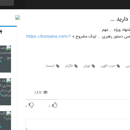
ارید ...
73
هاد ویژه ... مهم
بررسی دستور رهبری ... لینک مشروح »
https://bonyana.com/?
74
بی
حزب اللهی
تهران
تلگرام
اینستا
75
۱۸۷
76
۰
۰
77