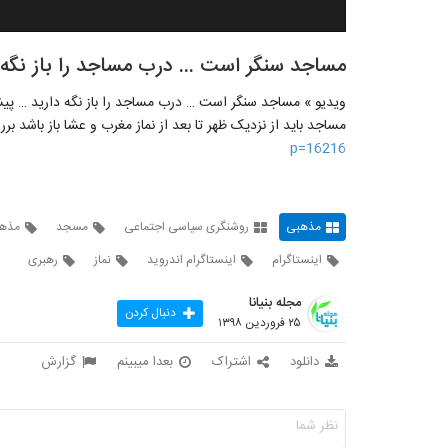
مساجد سنگر است ... درب مساجد را باز نگه د
ویدیو » مساجد سنگر است … درب مساجد را باز نگه دارید … پیشن
مساجد بايد از نزديک ظهر تا بعد از نماز مغرب و عشا باز باشد 
p=16216
مذهبی
روشنگری سیاسی اجتماعی
مسجد
مذه
اینستاگرام
اینستاگرام اندروید
نماز
رهبری
مجله بنیانا
دنبال کردن
۲۵ فروردین ۱۳۹۸
دانلود
اشتراک
بعدا میبینم
گزارش