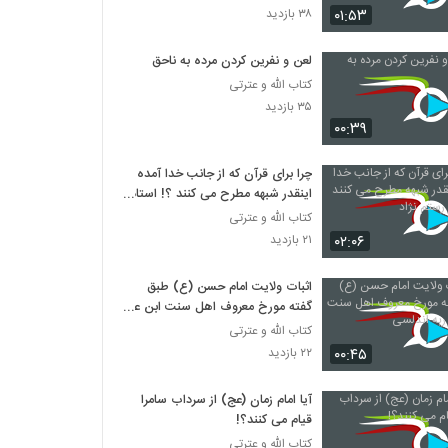
۰۱:۵۳
۳۸ بازدید
لعن و نفرين کردن مرده به ناحق
کتاب الله و عترتی
۳۵ بازدید
۰۰:۳۹
چرا برای قرآن که از جانب خدا آمده
اینقدر شبهه مطرح می کنند ؟! استاد
رستم نژاد
کتاب الله و عترتی
۰۲:۰۶
۲۱ بازدید
اثبات ولایت امام حسن (ع) طبق
گفته مورخ معروف اهل سنت ابن عبد
ربه اندلسی
کتاب الله و عترتی
۰۰:۴۵
۲۲ بازدید
آیا امام زمان (عج) از سرداب سامرا
قیام می کنند؟!
کتاب الله و عترتی