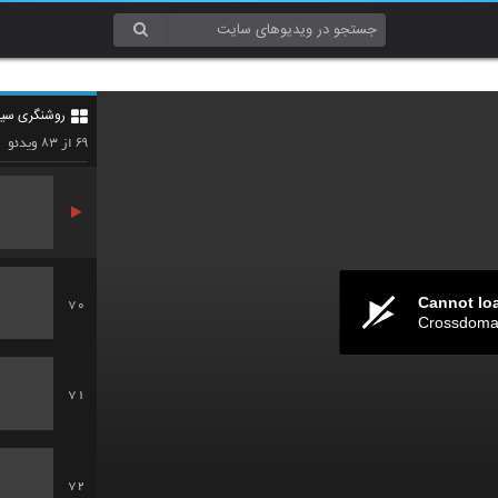
67
روشنگری سی
68
۸۳
۶۹
از
ویدئو
Cannot lo
70
Crossdomai
71
72