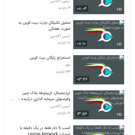
آرمین آکادمی
۱۹ بازدید
۰۸:۰۴
HD
تحلیل تکنیکال چارت بیت کوین به
صورت هفتگی
آرمین آکادمی
۱۷ بازدید
۰۸:۱۰
HD
استخراج رایگان بیت کوین
علم
۱۶۶ بازدید
۰۳:۴۶
ارزدیجیتال، کریپتوها، بلاک چین
وفرصتهای سرمایه گذاری درآینده -
آموزش رایگان
آرمین آکادمی
۱۷ بازدید
۱۳:۵۶
HD
کسب 5 دلار فقط در یک دقیقه با
ایردراپ Legion Network