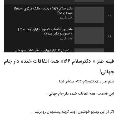
دکتر سلام 167 ؛ رئیس بانک مرکزی استعفا
میده یا نه؟
10
۲۸۹ بازدید
ماجرای اعتصاب کامیون داران چه بود؟ |
«استودیو دکتر سلام»
11
۲۶۳ بازدید
از توچال تا بازار تهران و اعتراضات خرمشهر |
دکترسلام ۱۶۸
12
فیلم طنز « دکترسلام ۱۶۶» همه اتفاقات خنده دار جام
۳۶۴ بازدید
جهانی!
دکتر سلام قسمت 169 - برنامه طنز سیاسی
اجتماعی
13
۴۸۱ بازدید
فیلم طنز « #دکترسلام ۱۶۶» منتشر شد!
تایم لپس زیبا از لحظه پرشدن سالن جشن ۵
این قسمت: همه اتفاقات خنده دار جام جهانی!
سالگی دکتر سلام
14
۳۵۵ بازدید
اگر از این ویدیو خوشتون اومد گزینه پسندیدن رو بزنید ...
گزارش بخش خبری 20:30 از جشن 5 سالگی
دکتر سلام