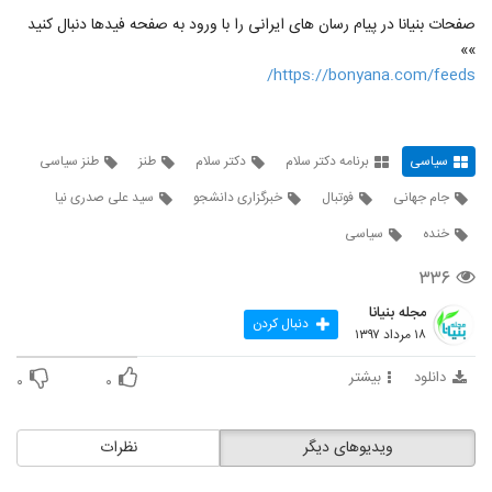
15
۴۰۷ بازدید
صفحات بنیانا در پیام رسان های ایرانی را با ورود به صفحه فیدها دنبال کنید
»»
گزارش خبرگزاری صداوسیما از جشن 5 سالگی
https://bonyana.com/feeds/
دکتر سلام
16
۴۴۱ بازدید
لحظات آغار جشن پنج سالگی دکتر سلام
سیاسی
برنامه دکتر سلام
دکتر سلام
طنز
طنز سیاسی
۴۵۱ بازدید
17
جام جهانی
فوتبال
خبرگزاری دانشجو
سید علی صدری نیا
خنده
سیاسی
جشن 5 سالگی دکتر سلام از نگاه روزنامه
فرهیخگان
18
۳۳۶
۴۴۵ بازدید
مجله بنیانا
دنبال کردن
۱۸ مرداد ۱۳۹۷
دانلود
بیشتر
۰
۰
ویدیوهای دیگر
نظرات