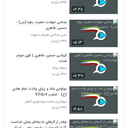
۵۳۵ بازدید
۰۶:۳۸
مداحی شهادت حضرت زهرا (س) -
حسین طاهری
متن مداحی همراه با صوت
۷۳۷ بازدید
۰۵:۱۳
کربلایی حسین طاهری | الهی جونم
فدات
مجله بنیانا
۴۷۲ بازدید
۰۷:۳۷
مولودی شاد و زیبای ولادت امام هادی
(ع) - امشب 97/6/4
بروزترین سایت ویدیویی کشور
۴۴۸ بازدید
۰۹:۵۸
چقدر از کارهای ما بخاطر رضای خداست
؟! شبکه حضرت ولیعصر عج ... استاد