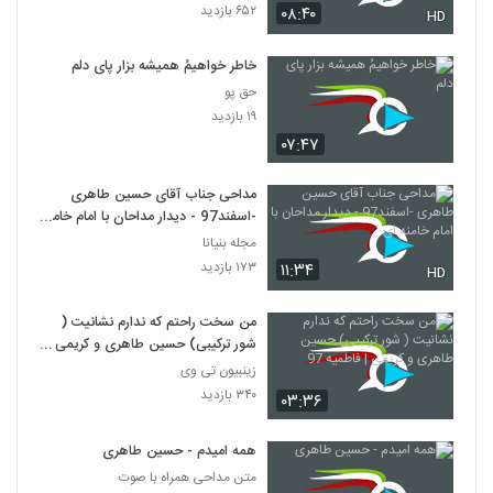
۶۵۲ بازدید
۰۸:۴۰
HD
خاطر خواهیمُ همیشه بزار پای دلم
حق پو
۱۹ بازدید
۰۷:۴۷
مداحی جناب آقای حسین طاهری
-اسفند97 - دیدار مداحان با امام خامنه
ای
مجله بنیانا
۱۷۳ بازدید
۱۱:۳۴
HD
من سخت راحتم که ندارم نشانیت (
شور ترکیبی) حسین طاهری و کریمی |
فاطمیه 97
زینبیون تی وی
۳۴۰ بازدید
۰۳:۳۶
همه امیدم - حسین طاهری
متن مداحی همراه با صوت