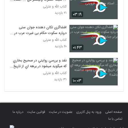
حسینی قزوینی
کتاب الله و عترتی
۲۱ بازدید
۰۳:۱۹
افشاگری تکان دهنده جوان سنی
درباره سکوت حکام بی غیرت عرب در
برابر جنایات اسرائیل
کتاب الله و عترتی
۲۰ بازدید
۰۱:۴۳
نقد و بررسي روايتي در صحيح بخاري
که ميگويد ميشود در برهه اي از تاريخ
امام زماني وجود نداشته باشد!!
کتاب الله و عترتی
۳۱ بازدید
۱۰:۰۳
صفحه اصلی
ورود به پنل کاربری
عضویت در سایت
قوانین سایت
درباره ما
تماس با ما