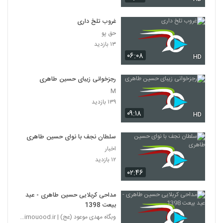
غروب تلخ داری
حق پو
۱۳ بازدید
۰۶:۰۸
HD
رجزخوانی زیبای حسین طاهری
M
۱۳۹ بازدید
۰۹:۱۸
HD
سلطان نجف با نوای حسین طاهری
اخبار
۱۲ بازدید
۰۲:۴۶
مداحی کربلایی حسین طاهری - عید
بیعت 1398
وبگاه مهدی موعود (عج) | mahdimouood.ir