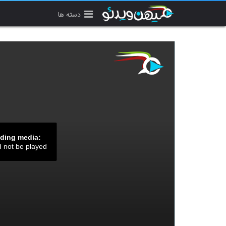
دسته ها
ading media:
d not be played