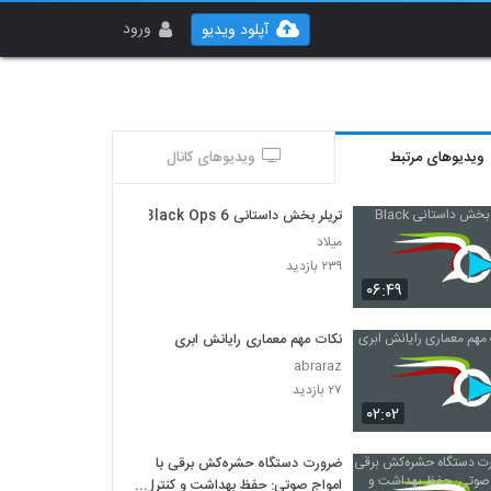
ورود
آپلود ویدیو
ویدیوهای مرتبط
ویدیوهای کانال
تریلر بخش داستانی Black Ops 6
میلاد
۲۳۹ بازدید
۰۶:۴۹
نکات مهم معماری رایانش ابری
abraraz
۲۷ بازدید
۰۲:۰۲
ضرورت دستگاه حشره‌کش برقی با
امواج صوتی: حفظ بهداشت و کنترل