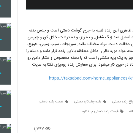
شکل ظاهری این رنده شبیه به چرخ گوشت دستی است و جنس بدنه
لاستیک مقاوم ساخته شده است. رنده رومیزی تکتا 4 تیغه استیل ضد زنگ شامل: رنده ریز، رنده درشت، خلال کن و چیپس
دون دخالت دست مواد مختلف مانند: سبزیجات، سیب زمینی، هویج،
ست، مواد مورد نظر را داخل محفظه بالایی رنده قرار داده و دسته را
 مجهز به یک پایه مکشی است که با دسته مخصوص و فشار دادن رو
 در حین کار میشود. برای سفارش رنده رومیزی تکتا به سایت
https://taksabad.com/home_appliances/kit
واع رنده دستی
رنده چندکاره دستی
قیمت رنده دستی
نه
قیمت رنده دستی چندکاره
۱,۷۹۲