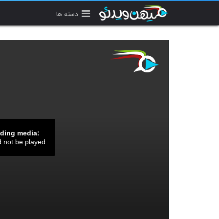
دسته ها
ading media:
d not be played