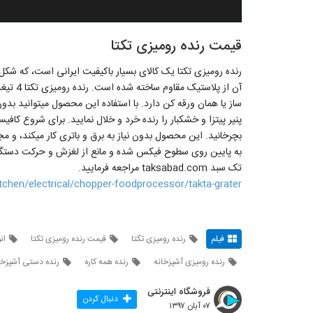
قیمت رنده رومیزی تکتا
رنده رومیزی تکتا یک کالای بسیار باکیفیت ایرانی است، که 
آن از پ
ساز یا همان ورقه کن دارد. با استفاده این محصول میتوانید ب
پنیر پیتزا و خشکبار را رنده خرد و خلال نمایید. برای شروع کافی
بچرخانید. این محصول بدون نیاز به برق و باتری کار میکند، و
به پایین روی سطوح فیکس شده و مانع از لغزش و حرکت دستگاه
تک سبد taksabad.com مراجعه فرمایید.
chen/electrical/chopper-foodprocessor/takta-grater
فیلم
رنده رومیزی تکتا
قیمت رنده رومیزی تکتا
ان
رنده رومیزی آشپزخانه
رنده همه کاره
رنده دستی آشپزخا
فروشگاه اینترنتی
دنبال کردن
۰۷ آبان ۱۳۹۷