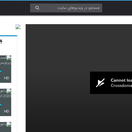
HD
Cannot lo
Crossdomai
HD