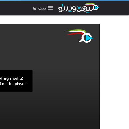
دسته ها
ading media:
d not be played