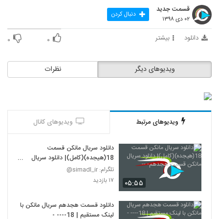
قسمت جدید
دنبال کردن
۰۲ دی ۱۳۹۸
دانلود
بیشتر
۰
۰
ویدیوهای دیگر
نظرات
ویدیوهای مرتبط
ویدیوهای کانال
دانلود سریال مانکن قسمت
18(هیجده)(کامل)| دانلود سریال
مانکن قسمت هجدهم- --
تلگرام: simadl_ir@
۱۷ بازدید
۰۵:۵۵
دانلود قسمت هجدهم سریال مانکن با
لینک مستقیم | 18---- -