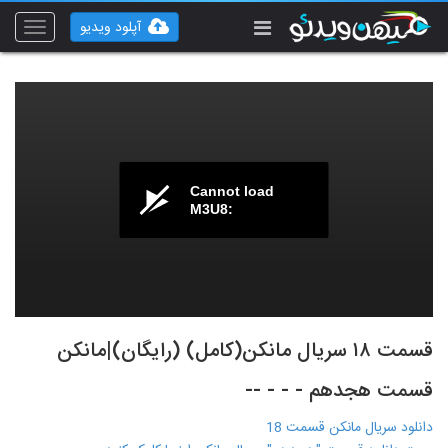
آپلود ویدیو
Toggle
vigation
Cannot load
M3U8:
قسمت ۱۸ سریال مانکن(کامل) (رایگان)|مانکن
قسمت هجدهم - - - --
دانلود سریال مانکن قسمت 18