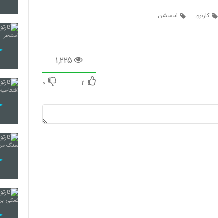
کارتون
انیمیشن
20
21
۱,۲۲۵
۰
۲
22
23
24
25