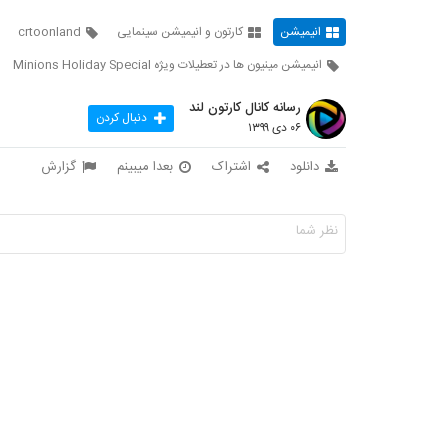
انیمیشن
کارتون و انیمیشن سینمایی
crtoonland
انیمیشن مینیون ها در تعطیلات ویژه Minions Holiday Special
رسانه کانال کارتون لند
دنبال کردن
۰۶ دی ۱۳۹۹
دانلود
اشتراک
بعدا میبینم
گزارش