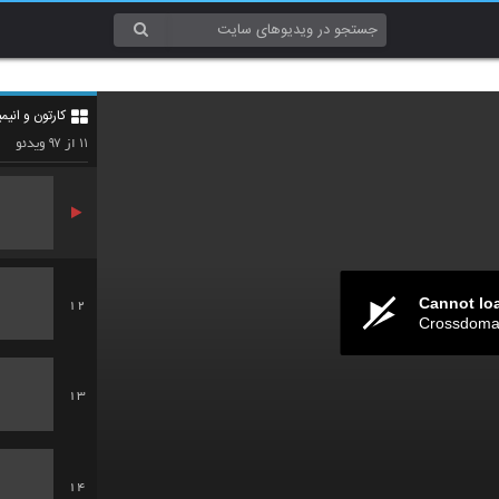
9
کارتون و انی
10
۹۷
۱۱
از
ویدئو
Cannot lo
12
Crossdomai
13
14