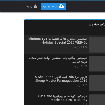
والاس و گرومیت شلوار اشتباهی – The
Wrong Trousers 1993
ورود
آپلود ویدیو
۷۲۶ بازدید
والاس و گرومیت لباس پشمی – A Close
Shave 1995
میشن سینمایی
۵۲۳ بازدید
انیمیشن مینیون ها در تعطیلات ویژه Minions
Holiday Special 2020 WEB-DL
۱,۲۲۵ بازدید
انیمیشن جذاب باب اسفنجی: وقت استراحت با
دوبله فارسی
۵,۰۳۴ بازدید
کارتون بره ناقلا: فارماگدون A Shaun the
Sheep Movie: Farmageddon 2019
۳۶۹ بازدید
انیمیشن گربه ها و پیچتوپیا Cats and
Peachtopia 2018 BluRay
۵۰۸ بازدید