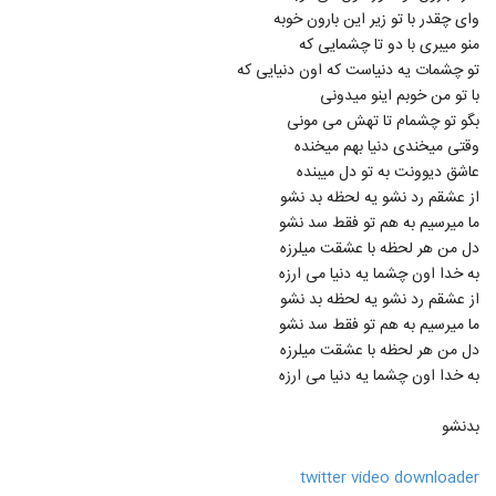
Mehdi Azar Bighararam
وای چقدر با تو زیر این بارون خوبه
۵۵۵ بازدید
114
منو میبری با دو تا چشمایی که
تو چشمات یه دنیاست که اون دنیایی که
با تو من خوبم اینو میدونی
دانلود آهنگ محمد اصفهانی هوامو نداشتی
(Mohammad Esfahani Havamo
بگو تو چشمام تا تهش می مونی
115
Nadashti)
۱,۳۷۳ بازدید
وقتی میخندی دنیا بهم میخنده
عاشق دیوونت به تو دل میبنده
دانلود آهنگ هزار خاطره از فرهاد جواهر کلام به
از عشقم رد نشو یه لحظه بد نشو
همراه متن ترانه
116
ما میرسیم به هم تو فقط سد نشو
۷۱۰ بازدید
دل من هر لحظه با عشقت میلرزه
به خدا اون چشما یه دنیا می ارزه
دانلود آهنگ مجتبی شاه علی آغوشتو وا کن
(Mojtaba Shah Ali Aghoosheto Va
از عشقم رد نشو یه لحظه بد نشو
117
Kon)
۱,۱۳۳ بازدید
ما میرسیم به هم تو فقط سد نشو
دل من هر لحظه با عشقت میلرزه
موزیک زیبای اصلا حواست هست از سان بند
به خدا اون چشما یه دنیا می ارزه
۹۵۳ بازدید
118
بدنشو
Mohammad Lotfi Narefigh
۴,۲۴۴ بازدید
twitter video downloader
119