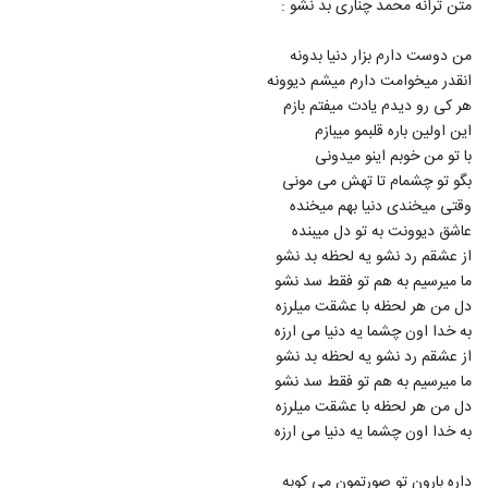
متن ترانه محمد چناری بد نشو :
108
۱,۳۰۰ بازدید
من دوست دارم بزار دنیا بدونه
دانلود آهنگ جدید و زیبای کاوه یغمایی با نام
انقدر میخوامت دارم میشم دیوونه
جاده (رمیکس)
109
هر کی رو دیدم یادت میفتم بازم
۸۶۸ بازدید
این اولین باره قلبمو میبازم
دانلود آهنگ سجاد حاتمی دلبر جذاب (Sajad
با تو من خوبم اینو میدونی
Hatami Delbar Jazab)
بگو تو چشمام تا تهش می مونی
110
۹۸۷ بازدید
وقتی میخندی دنیا بهم میخنده
عاشق دیوونت به تو دل میبنده
آهنگ آره آره از محمد رستمی(پاپ)
از عشقم رد نشو یه لحظه بد نشو
۹۵۲ بازدید
111
ما میرسیم به هم تو فقط سد نشو
دل من هر لحظه با عشقت میلرزه
موزیک زیبای پاکت نامه از سپهر خلسه
به خدا اون چشما یه دنیا می ارزه
۲,۰۹۵ بازدید
از عشقم رد نشو یه لحظه بد نشو
112
ما میرسیم به هم تو فقط سد نشو
دل من هر لحظه با عشقت میلرزه
Meysam Ebrahimi Bighararam
به خدا اون چشما یه دنیا می ارزه
۶۹۲ بازدید
113
داره بارون تو صورتمون می کوبه