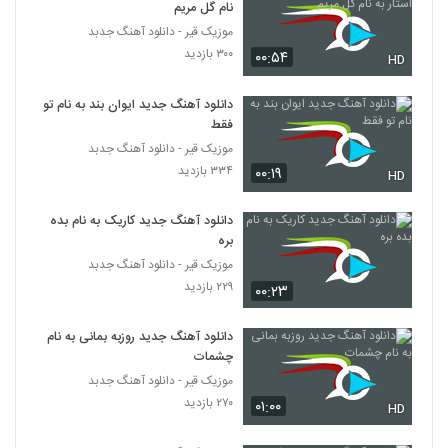
نام گل مریم
موزیک قیر - دانلود آهنگ جدبد
دانلود آهنگ جدید و زیبای فرشاد آزادی با نام
۳۰۰ بازدید
۰۰:۵۴
دستی دستی
HD
137
۵,۰۴۷ بازدید
دانلود آهنگ جدید ایوان بند به نام تو
دانلود آهنگ دی جی مو مو تولد (رمیکس)
فقط
(DJ MOMO Tavalod Remix)
موزیک قیر - دانلود آهنگ جدبد
138
۶,۰۷۵ بازدید
۳۳۴ بازدید
۰۰:۱۹
HD
آهنگ باشه از مجید اصلاحی(پاپ)
دانلود آهنگ جدید کاریک به نام بده
۱,۲۵۴ بازدید
139
بره
موزیک قیر - دانلود آهنگ جدبد
دانلود آهنگ فاتح نورایی عزیزم چته
۲۲۹ بازدید
۰۰:۲۳
۱,۰۹۳ بازدید
140
دانلود آهنگ جدید روزبه بمانی به نام
چشمات
دانلود آهنگ هوروش بند خستم (Hoorosh
Band Khaastam)
موزیک قیر - دانلود آهنگ جدبد
141
۱,۷۱۰ بازدید
۲۷۰ بازدید
۰۱:۰۰
HD
دانلود آهنگ وحید یگانه سن منیم سن