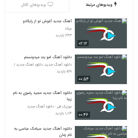
۲,۴۴۲ بازدید
125
ویدیوهای مرتبط
ویدیوهای کانال
Mahan Bahramkhan Ravanparish
آهنگ جدید آغوش تو از رایکادو
۶۲۲ بازدید
میلاد
126
۶۴۳ بازدید
۰۲:۱۲
دانلود آهنگ مهدی ماهان جادوی چشمات
(Mehdi Mahan Jadooye Cheshmat)
127
۱,۳۹۶ بازدید
دانلود آهنگ امو بند میدونستم
دانلود آهنگ جدید، دانلود اهنگ جدید ایرانی
دانلود آهنگ دنیای خیالی از ناصر صدر
۵۹۱ بازدید
۸۳۷ بازدید
128
۰۰:۵۴
دانلود آهنگ جدید مجید رضوی به نام
Amir hossein modares Khabo Roya
زیبا
۶۱۷ بازدید
129
موزیک قیر - دانلود آهنگ جدبد
۱,۱۱۴ بازدید
۰۰:۴۶
آهنگ فکر تو از محسن یگانه(پاپ)
۱,۸۵۳ بازدید
130
دانلود آهنگ جدید سیامک عباسی به
نام زمان