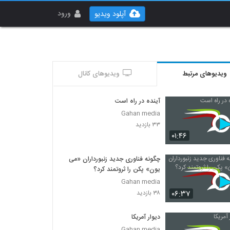
ورود
آپلود ویدیو
ویدیوهای مرتبط
ویدیوهای کانال
آینده در راه است
Gahan media
۳۳ بازدید
۰۱:۴۶
چگونه فناوری جدید زنبورداران «می
یون» پکن را ثروتمند کرد؟
Gahan media
۰۶:۳۷
۳۸ بازدید
دیوار آمریکا
Gahan media