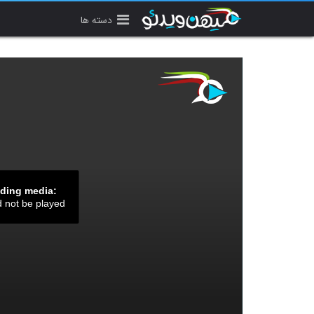
دسته ها
ading media:
d not be played