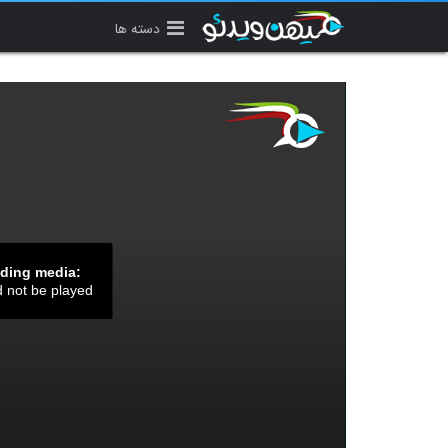
دسته ها
ading media:
d not be played