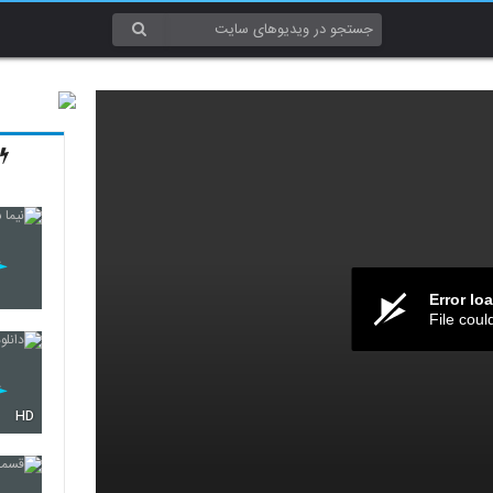
Error lo
File coul
HD