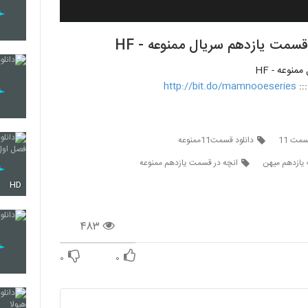
::
http://bit.do/mamnooeseries
مت 11
دانلود قسمت11ممنوعه
یازدهم میهن
انچه در قسمت یازدهم ممنوعه
HD
۴۸۳
۰
۰