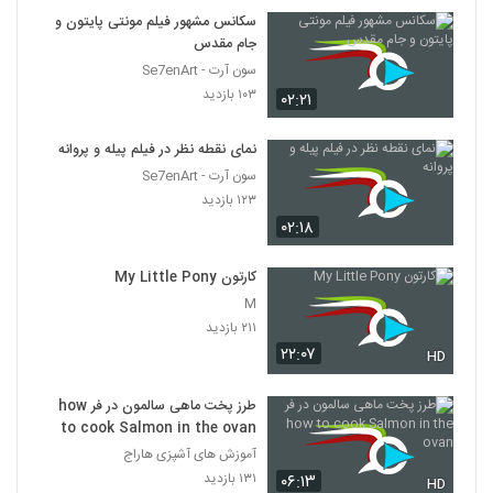
سکانس مشهور فیلم مونتی پایتون و
جام مقدس
سون آرت - Se7enArt
۱۰۳ بازدید
۰۲:۲۱
نمای نقطه نظر در فیلم پیله و پروانه
سون آرت - Se7enArt
۱۲۳ بازدید
۰۲:۱۸
کارتون My Little Pony
M
۲۱۱ بازدید
۲۲:۰۷
HD
طرز پخت ماهی سالمون در فر how
to cook Salmon in the ovan
آموزش های آشپزی هاراج
۱۳۱ بازدید
۰۶:۱۳
HD