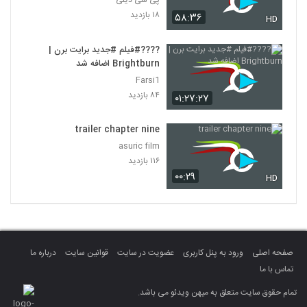
پی سی دیلی
۱۸ بازدید
۵۸:۳۶
HD
????#فیلم #جدید برایت برن |
Brightburn اضافه شد
Farsi1
۸۴ بازدید
۰۱:۲۷:۲۷
trailer chapter nine
asuric film
۱۱۶ بازدید
۰۰:۲۹
HD
صفحه اصلی
ورود به پنل کاربری
عضویت در سایت
قوانین سایت
درباره ما
تماس با ما
تمام حقوق سایت متعلق به میهن ویدئو می باشد.