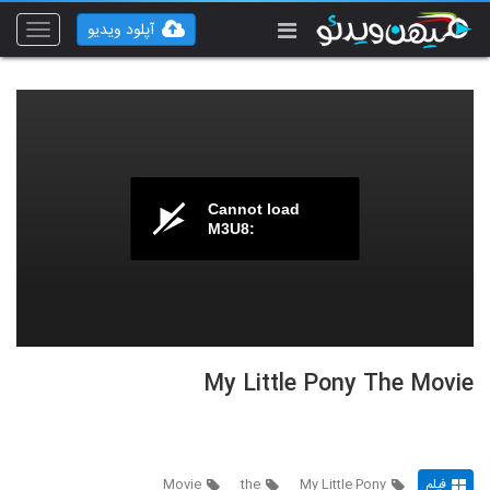
آپلود ویدیو
Toggle
vigation
Cannot load
M3U8:
My Little Pony The Movie
فیلم
My Little Pony
the
Movie