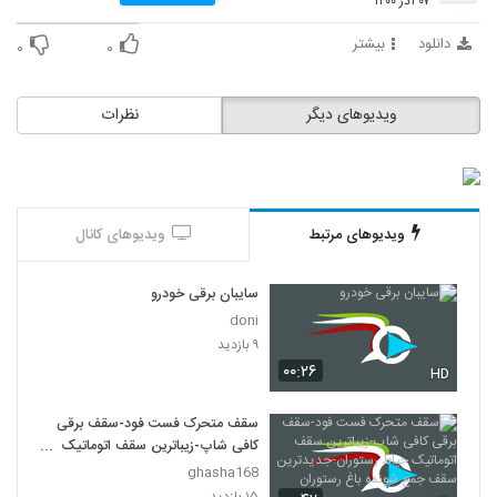
۰۷ آذر ۱۴۰۰
دانلود
بیشتر
۰
۰
ویدیوهای دیگر
نظرات
ویدیوهای مرتبط
ویدیوهای کانال
سایبان برقی خودرو
doni
۹ بازدید
۰۰:۲۶
HD
سقف متحرک فست فود-سقف برقی
کافی شاپ-زیباترین سقف اتوماتیک
حیاط رستوران-جدیدترین سقف جمع
ghasha168
شونده باغ رستوران
۱۵ بازدید