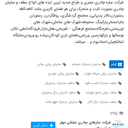
شرکت سازه چادری مجری و طراح جدید ترین ایده های انواع سقف و سایبان
چادری بصورت ثابت و متحرک برای هر فضای کاربری مانند کافه،کافه
رستوران،تالار پذیرایی، مجتمع گردشگری، روفگاردن، رستوران
بام،استخر،پارکینگ ،محوطه،شهرک های ساحلی،شهرک های
توریستی،تفرجگاه،مجتمع فرهنگی – تفریحی،هتل،بازار،فرودگاه،امفی تئاتر،
بوستانها و پارکها،زمین ورزشی،فضای بازی کودکان،پیاده رو،ورودی،جایگاه
تماشاچیان،استادیوم و... میباشد.
فیلم
سایبان متحرک استخر
سایبان برقی سالن
سایبان برقی حیاط خلوت
سایبان برقی خودرو
سقف متحرک فست فود
سقف متحرک رستوران
سقف برقی جمع شونده
سقف کنترلی باغ رستوران
سقف متحرک باغ تالار
سایبان متحرک قهو خانه
۲۲۵
شرکت سازهای چادری غشائی مهلر
دنبال کردن