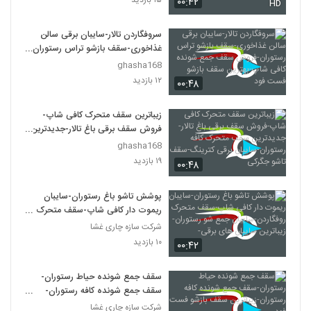
۰۰:۴۲
HD
سروفگاردن تالار-سایبان برقی سالن
غذاخوری-سقف بازشو تراس رستوران-
فروش سقف جمع شونده کافی شاپ-
ghasha168
بهترین سقف بازشو فست فود
۱۲ بازدید
۰۰:۴۸
زیباترین سقف متحرک کافی شاپ-
فروش سقف برقی باغ تالار-جدیدترین
سقف متحرک کافه رستوران-سایبان
ghasha168
برقی کترینگ-سقف تاشو جگرکی
۱۹ بازدید
۰۰:۴۸
پوشش تاشو باغ رستوران-سایبان
ریموت دار کافی شاپ-سقف متحرک
روفگاردن-سایبان جمع شو رستوران-
شرکت سازه چاری غشا
زیباترین سایبان های برقی-
۱۰ بازدید
۰۰:۴۲
سقف جمع شونده حیاط رستوران-
سقف جمع شونده کافه رستوران-
زیباترین سقف بازشو فست فود
شرکت سازه چاری غشا