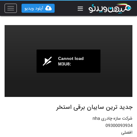
آپلود ویدیو
Toggle
vigation
Cannot load
M3U8:
جدید ترین سایبان برقی استخر
شرکت سازه چادری nha
09300093934
افضلی