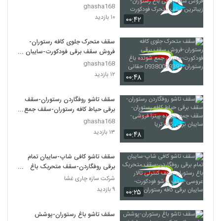
سقف برقی باغ رستوران-زیباترین
ghasha168
سقف متحرک فودکورت
۱۰ بازدید
۰۰:۴۲
سقف متحرک جلوی کافه رستوران-
فروش سقف برقی فودکورت-سایبان
جمع شونده باغ
ghasha168
رستوران-09380039391 حقانی
۱۲ بازدید
۰۰:۴۸
سقف تاشو روفگاردن رستوران-سقف
برقی حیاط کافه رستوران-سقف جمع
شونده پیتزا فروشی-سایبان برقی کافه
ghasha168
تریا
۱۳ بازدید
۰۰:۴۸
سقف تاشو کافی شاپ-سایبان تمام
برقی روفگاردن-سقف متحربک باغ
رستوران-سقف کنترلی تالار عروسی-
شرکت سازه چاری غشا
سقف بازشو فودکورت-سایبان برقی
۹ بازدید
۰۰:۲۵
کافه رستوران-سایبان
سقف تاشو باغ رستوران-پوشش