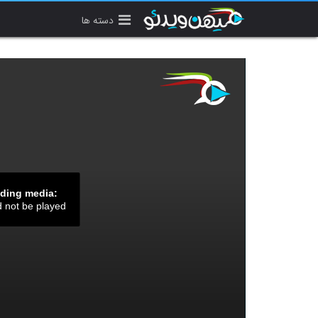
دسته ها
ading media:
d not be played